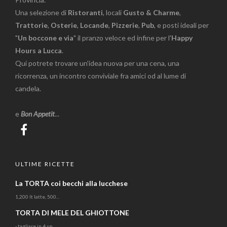
Una selezione di
Ristoranti
, locali
Gusto & Charme
,
Trattorie
,
Osterie
,
Locande
,
Pizzerie
,
Pub
, e posti ideali per
"
Un boccone e via
" il pranzo veloce ed infine per l'
Happy
Hours a Lucca
.
Qui potrete trovare un'idea nuova per una cena, una
ricorrenza, un incontro conviviale fra amici od al lume di
candela.
e
Bon Appetit
...
ULTIME RICETTE
La TORTA coi becchi alla lucchese
1,200 lt latte, 500...
TORTA DI MELE DEL GHIOTTONE
- tagliare in 4 un...