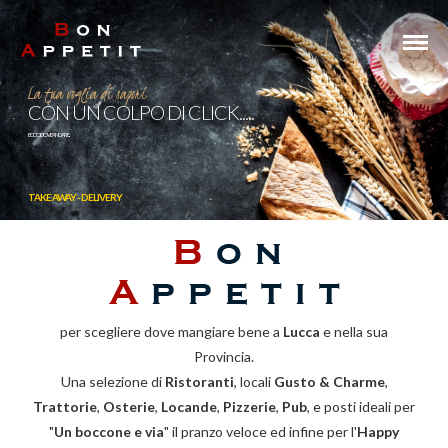
La tua voglia di sapori
CON UN COLPO DI CLICK.....
ECCO DOVE ANDARE....
TAKE AWAY - DELIVERY
per scegliere dove mangiare bene a
Lucca
e nella sua
Provincia.
Una selezione di
Ristoranti
, locali
Gusto & Charme
,
Trattorie
,
Osterie
,
Locande
,
Pizzerie
,
Pub
, e posti ideali per
"
Un boccone e via
" il pranzo veloce ed infine per l'
Happy