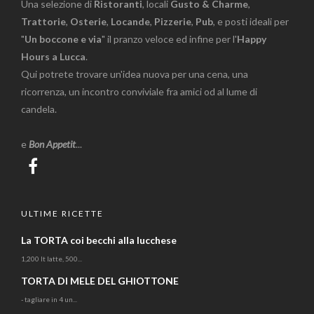
Una selezione di
Ristoranti
, locali
Gusto & Charme
,
Trattorie
,
Osterie
,
Locande
,
Pizzerie
,
Pub
, e posti ideali per
"
Un boccone e via
" il pranzo veloce ed infine per l'
Happy
Hours a Lucca
.
Qui potrete trovare un'idea nuova per una cena, una
ricorrenza, un incontro conviviale fra amici od al lume di
candela.
e
Bon Appetit
...
ULTIME RICETTE
La TORTA coi becchi alla lucchese
1,200 lt latte, 500...
TORTA DI MELE DEL GHIOTTONE
- tagliare in 4 un...