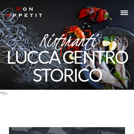
Take Away - Delivery
Ristoranti
LUCCA CENTRO
STORICO
*/?>