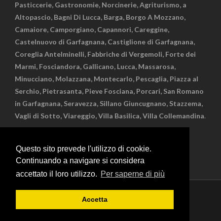
Pasticcerie, Gastronomie, Norcinerie, Agriturismo, a
Altopascio, Bagni Di Lucca, Barga, Borgo A Mozzano,
Camaiore, Camporgiano, Capannori, Careggine,
Castelnuovo di Garfagnana, Castiglione di Garfagnana,
Coreglia Antelminelli, Fabbriche di Vergemoli, Forte dei
Marmi, Fosciandora, Gallicano, Lucca, Massarosa,
Minucciano, Molazzana, Montecarlo, Pescaglia, Piazza al
Serchio, Pietrasanta, Pieve Fosciana, Porcari, San Romano
in Garfagnana, Seravezza, Sillano Giuncugnano, Stazzema,
Vagli di Sotto, Viareggio, Villa Basilica, Villa Collemandina
.
Questo sito prevede l'utilizzo di cookie.
Continuando a navigare si considera
accettato il loro utilizzo.
Per saperne di più
Privacy policy
Cookie policy
Accetta
© Copyright Cristofani Comunicazione - Partita Iva
02320580463