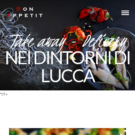
Take Away - Delivery
Take away - Delivery
NEI DINTORNI DI
LUCCA
*/?>