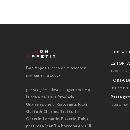
ULTIME 
La TORTA 
Bon Appetit
, ecco dove andare a
1,200 lt latte, 
mangiare.... a Lucca
TORTA DI
- tagliare in 4 u
per scegliere dove mangiare bene a
Lucca
e nella sua Provincia.
Pasta gam
Una selezione di
Ristoranti
, locali
Pasta gamberi e
Gusto & Charme
,
Trattorie
,
Osterie
,
Locande
,
Pizzerie
,
Pub
, e
posti ideali per "
Un boccone e via
" il