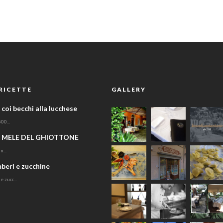
RICETTE
GALLERY
coi becchi alla lucchese
500...
 MELE DEL GHIOTTONE
n...
beri e zucchine
 zucc...