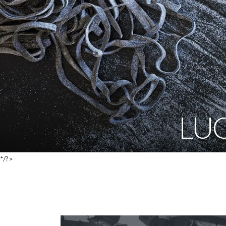
LU
*/?>