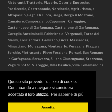
Ristoranti, Trattorie, Pizzerie, Osterie, Enoteche,
Pasticcerie, Gastronomie, Norcinerie, Agriturismo, a
Altopascio, Bagni Di Lucca, Barga, Borgo A Mozzano,
Camaiore, Camporgiano, Capannori, Careggine,
Castelnuovo di Garfagnana, Castiglione di Garfagnana,
Coreglia Antelminelli, Fabbriche di Vergemoli, Forte dei
Marmi, Fosciandora, Gallicano, Lucca, Massarosa,
Minucciano, Molazzana, Montecarlo, Pescaglia, Piazza al
Serchio, Pietrasanta, Pieve Fosciana, Porcari, San Romano
in Garfagnana, Seravezza, Sillano Giuncugnano, Stazzema,
Vagli di Sotto, Viareggio, Villa Basilica, Villa Collemandina
.
Questo sito prevede l'utilizzo di cookie.
Continuando a navigare si considera
accettato il loro utilizzo.
Per saperne di più
Privacy policy
Cookie policy
Accetta
© Copyright Cristofani Comunicazione - Partita Iva