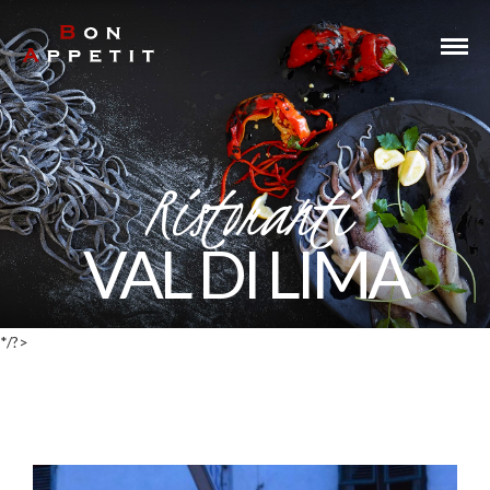
Take Away - Delivery
Ristoranti
VAL DI LIMA
*/?>