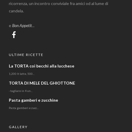
ricorrenza, un incontro conviviale fra amici od al lume di
candela.
e
Bon Appetit
...
ULTIME RICETTE
La TORTA coi becchi alla lucchese
1,200 lt latte, 500...
TORTA DI MELE DEL GHIOTTONE
- tagliare in 4 un...
Pasta gamberi e zucchine
Pasta gamberi e zucc...
GALLERY