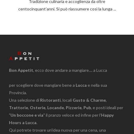
Tradizione culinaria e accoglienza da oltre
centocinquant’anni. Si può riassumere così la lunga ...
Bon Appetit
, ecco dove andare a mangiare.... a Lucca
per scegliere dove mangiare bene a
Lucca
e nella sua
Provincia.
Una selezione di
Ristoranti
, locali
Gusto & Charme
,
Trattorie
,
Osterie
,
Locande
,
Pizzerie
,
Pub
, e posti ideali per
"
Un boccone e via
" il pranzo veloce ed infine per l'
Happy
Hours a Lucca
.
Qui potrete trovare un'idea nuova per una cena, una